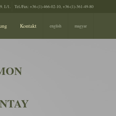
. I./1.
Tel./Fax:
+36-(1)-466-02-10
,
+36-(1)-361-49-80
lung
Kontakt
english
magyar
IMON
ÁNTAY