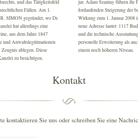
rechts, und das Tätigkeitsfeld
jur. Adam Szantay führen ihr P
tsrechtlichen Fällen. Am 1.
fortlaufenden Steigerung der b
DR. SIMON gegründet, wo Dr.
Wirkung zum 1. Januar 2008 i
nzlei hat allerdings eine
neue Adresse lautet: 1117 Bud
eine, aus dem Jahre 1847
und die technische Ausstattun
e und Anwaltslegitimationen
personelle Erweiterung als au
e Zeugnis ablegen. Diese
einem noch höheren Niveau.
anzlei zu besichtigen.
Kontakt
tte kontaktieren Sie uns oder schreiben Sie eine Nachric